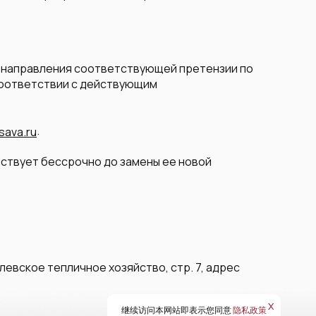
м направления соответствующей претензии по
 соответствии с действующим
.
sava.ru
йствует бессрочно до замены ее новой
левское тепличное хозяйство, стр. 7, адрес
х
继续访问本网站即表示您同意
隐私政策