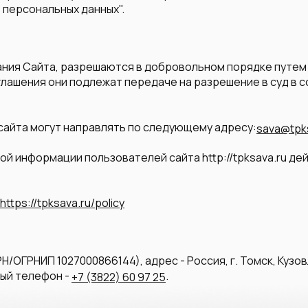
 персональных данных".
вания Сайта, разрешаются в добровольном порядке путе
глашения они подлежат передаче на разрешение в суд в
 сайта могут направлять по следующему адресу:
sava@tpk
й информации пользователей сайта http://tpksava.ru де
https://tpksava.ru/policy
/ОГРНИП 1027000866144), адрес - Россия, г. Томск, Кузов
ный телефон -
.
+7 (3822) 60 97 25