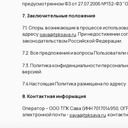
предусмотренном ФЗ от 27.07.2006 №152-ФЗ "О
7. Заключительные положения
7.1. Споры, возникающие в процессе использо
адресу:
. При недостижении со
sava@tpksava.ru
законодательством Российской Федерации.
7.2. Все предложения и вопросы Пользователи
7.3. Политика конфиденциальности персонально
версией.
7.4 Настоящая Политика размещена по адресу:
8. Контактная информация
Оператор – ООО ТПК Сава (ИНН 7017014950, ОГРН
электронной почты -
, контакт
sava@tpksava.ru