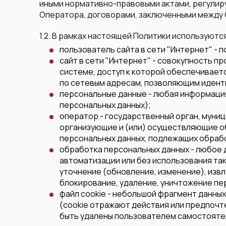
иными нормативно-правовыми актами, регулир
Оператора, договорами, заключенными между
1.2. В рамках настоящей Политики используют
пользователь сайта в сети "Интернет" - 
сайт в сети "Интернет" - совокупность 
системе, доступ к которой обеспечивае
по сетевым адресам, позволяющим иденти
персональные данные - любая информация
персональных данных);
оператор - государственный орган, муни
организующие и (или) осуществляющие об
персональных данных, подлежащих обрабо
обработка персональных данных - любое 
автоматизации или без использования так
уточнение (обновление, изменение), изв
блокирование, удаление, уничтожение пе
файл cookie - небольшой фрагмент данны
(cookie отражают действия или предпочт
быть удалены пользователем самостояте