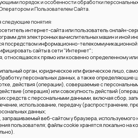
ующими порядок и особенности обработки персональных
 Оператором и Пользователем Сайта.
ся следующие понятия:
посетитель интернет-сайта или пользователь онлайн-сер
программ для электронных вычислительных машин и иной
тся посредством информационно-телекоммуникационной с
фицировать сайты в сети "Интернет";
, относящаяся к прямо или косвенно определенному ил
ципальный орган, юридическое или физическое лицо, сам
работку персональных данных, а также определяющие ц
тке, действия (операции), совершаемые с персональны
действие (операция) или совокупность действий (опера
их средств с персональными данными, включая сбор, зап
лечение, использование, передачу (распространение, пр
рсональных данных;
х, запрашиваемый веб-сайтом у браузера, используемого
ения пользователя; файлы cookie хранятся локально на 
льно).