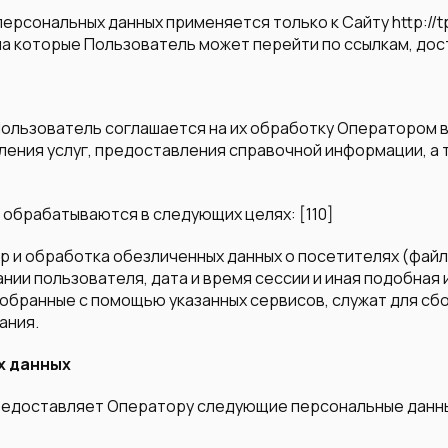
ерсональных данных применяется только к Сайту http://t
на которые Пользователь может перейти по ссылкам, дос
 Пользователь соглашается на их обработку Оператором 
ения услуг, предоставления справочной информации, а т
 обрабатываются в следующих целях: [110]
р и обработка обезличенных данных о посетителях (файлы
нии пользователя, дата и время сессии и иная подобная 
обранные с помощью указанных сервисов, служат для сб
ания.
х данных
 предоставляет Оператору следующие персональные данн