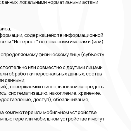
 данных, локальными нормативными актами
виса;
 информации, содержащейся в информационной
ети "Интернет" по доменным именам и (или)
и определяемому физическому лицу (субъекту
остоятельно или совместно с другими лицами
ели обработки персональных данных, состав
ми данными;
ций), совершаемых с использованием средств
ись, систематизацию, накопление, хранение,
едоставление, доступ), обезличивание,
 на компьютере или мобильном устройстве
компьютере или мобильном устройстве и могут