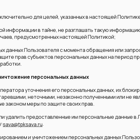
сключительно для целей, указанных в настоящей Политике
ной информации в тайне, не разглашать такую информац
учаев, предусмотренных настоящей Политикой;
ых данных Пользователя с момента обращения или запрос
ащите прав субъектов персональных данных на период п
бработки.
 уничтожение персональных данных
Оператора уточнения его персональных данных, их блокир
таревшими, неточными, незаконно полученными или не я
е законом меры по защите своих прав.
или удалить предоставленные им персональные данные в 
у:
.
sava@tpksava.ru
локированием и уничтожением персональных данных Польз